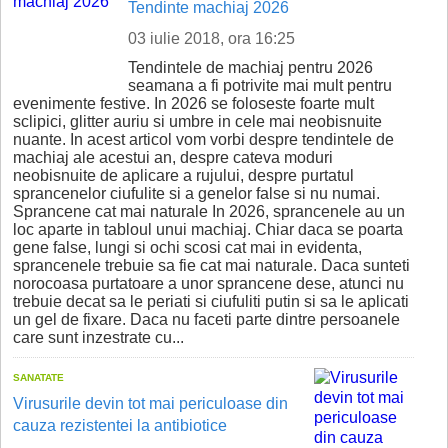
Tendinte machiaj 2026
03 iulie 2018, ora 16:25
Tendintele de machiaj pentru 2026
seamana a fi potrivite mai mult pentru
evenimente festive. In 2026 se foloseste foarte mult
sclipici, glitter auriu si umbre in cele mai neobisnuite
nuante. In acest articol vom vorbi despre tendintele de
machiaj ale acestui an, despre cateva moduri
neobisnuite de aplicare a rujului, despre purtatul
sprancenelor ciufulite si a genelor false si nu numai.
Sprancene cat mai naturale In 2026, sprancenele au un
loc aparte in tabloul unui machiaj. Chiar daca se poarta
gene false, lungi si ochi scosi cat mai in evidenta,
sprancenele trebuie sa fie cat mai naturale. Daca sunteti
norocoasa purtatoare a unor sprancene dese, atunci nu
trebuie decat sa le periati si ciufuliti putin si sa le aplicati
un gel de fixare. Daca nu faceti parte dintre persoanele
care sunt inzestrate cu...
SANATATE
Virusurile devin tot mai periculoase din
cauza rezistentei la antibiotice