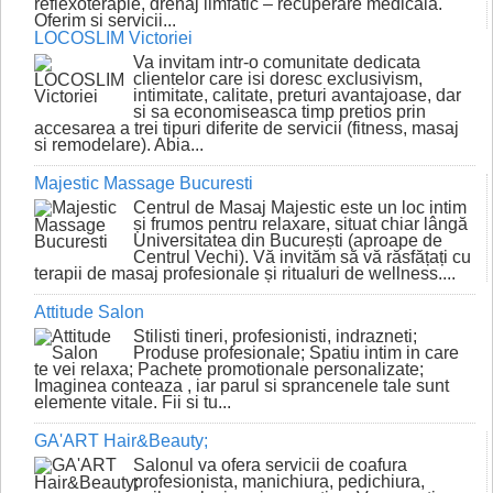
reflexoterapie, drenaj limfatic – recuperare medicala.
Oferim si servicii...
LOCOSLIM Victoriei
Va invitam intr-o comunitate dedicata
clientelor care isi doresc exclusivism,
intimitate, calitate, preturi avantajoase, dar
si sa economiseasca timp pretios prin
accesarea a trei tipuri diferite de servicii (fitness, masaj
si remodelare). Abia...
Majestic Massage Bucuresti
Centrul de Masaj Majestic este un loc intim
și frumos pentru relaxare, situat chiar lângă
Universitatea din București (aproape de
Centrul Vechi). Vă invităm să vă răsfățați cu
terapii de masaj profesionale și ritualuri de wellness....
Attitude Salon
Stilisti tineri, profesionisti, indrazneti;
Produse profesionale; Spatiu intim in care
te vei relaxa; Pachete promotionale personalizate;
Imaginea conteaza , iar parul si sprancenele tale sunt
elemente vitale. Fii si tu...
GA'ART Hair&Beauty;
Salonul va ofera servicii de coafura
profesionista, manichiura, pedichiura,