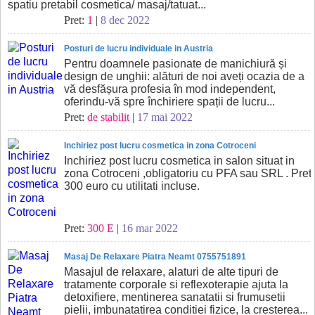
spatiu pretabil cosmetica/ masaj/tatuat...
Pret:
1
|
8 dec 2022
Posturi de lucru individuale in Austria
Pentru doamnele pasionate de manichiură și
design de unghii: alături de noi aveți ocazia de a
vă desfășura profesia în mod independent,
oferindu-vă spre închiriere spații de lucru...
Pret:
de stabilit
|
17 mai 2022
Inchiriez post lucru cosmetica in zona Cotroceni
Inchiriez post lucru cosmetica in salon situat in
zona Cotroceni ,obligatoriu cu PFA sau SRL . Pret
300 euro cu utilitati incluse.
Pret:
300 E
|
16 mar 2022
Masaj De Relaxare Piatra Neamt 0755751891
Masajul de relaxare, alaturi de alte tipuri de
tratamente corporale si reflexoterapie ajuta la
detoxifiere, mentinerea sanatatii si frumusetii
pielii, imbunatatirea conditiei fizice, la cresterea...