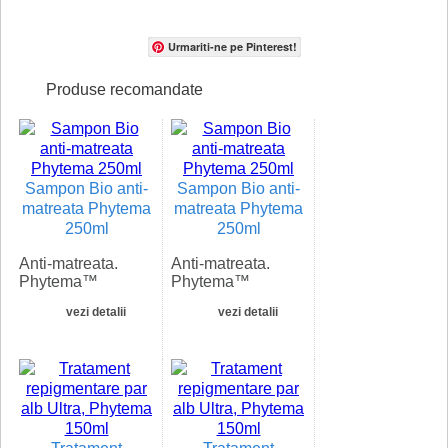
Urmariti-ne pe Pinterest!
Produse recomandate
Sampon Bio anti-
Sampon Bio anti-
matreata Phytema
matreata Phytema
250ml
250ml
Anti-matreata.
Anti-matreata.
Phytema™
Phytema™
HairCare sampon
HairCare sampon
vezi detalii
vezi detalii
Bio anti-matreata
Bio anti-matreata
ce combina Zinc
ce combina Zinc
PCA pentru a
PCA pentru a
combate eficient
combate eficient
mancarimea si
mancarimea si
tulburarile
tulburarile
capilare. Centella
capilare. Centella
asiatica calmeaza
asiatica calmeaza