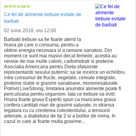
RETETE SI DIETE
Ce fel de alimente trebuie evitate de
barbati
02 iunie 2018, ora 12:00
Barbatii trebuie sa fie foarte atenti la
hrana pe care o consuma, pentru a
obtine energia necesara si a ramane sanatosi. Din
moment ce sunt mai masivi decat femeile, acestia au
nevoie de mai multe calorii, carbohidrati si proteine.
Asociatia Americana pentru Dieta sfatuieste
reprezentantii sexului puternic sa se incerce un echilibru
intre consumul de fructe, vegetale, cereale integrale,
proteine slabe si grasimi sanatoase, mononesaturate.
Potrivit LiveStrong, limitarea anumitor alimente poate fi
periculoasa pentru organism. Iata ce trebuie sa eviti:
Hrana foarte grasa Expertii spun ca mancarea grasa
confera cantitati mari de grasimi saturate, in stransa
legatura cu cu cresterea colesterolului, a tensiunii
arteriale, a diabetului de tip 2 si a bolilor de inima. In
cazul in care ai foarte multa grasime...