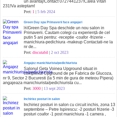
un avantaj!Contact 0727441237!Calea Vitan
231!Va asteptam!
Pret:
1
|
5 feb 2024
Green Day spa Primaverii face angajari
￼Green Day Spa deschide un nou salon in
Primaverii. Cautam colegi cu experiență de cel
putin 5 ani pentru: -receptie -coafor -frizerie -
manichiura-pedichiura -makeup Contactati-ne la
nr de...
Pret:
discutabil
|
2 oct 2023
Angajez manichiurista/pedichiurista
Salonul Geta Voinea Upground situat in
complexul Upground de pe Fabrica de Glucoza,
nr 9, Sector 2 Bucuresti (la 5 min de gura de meteou Pipera)
angajeaza manichiurista/pedichiurista cu...
Pret:
3000
|
13 sept 2023
Inchiriez posturi in salon
Inchiriez posturi in salon cu circuit inchis, zona 13
septembrie – Petre Ispirescu: -2 posturi frizerie -3
posturi coafor -1 post manichiura -1 camera ,