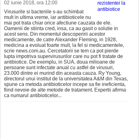
02 iunie 2018, ora 12:00
Virusurile si bacteriile s-au schimbat
mult in ultima vreme, iar antibioticele nu
mai pot trata chiar orice afectiune cauzata de ele.
Oamenii de stiinta cred, insa, ca au gasit o solutie in
acest sens. Din momentul descoperirii acestor
medicamente, de catre Alexander Fleming, in 1928,
medicina a evoluat foarte mult, la fel si medicamentele,
scrie news.com.au. Cercetatorii se tem ca pot pierde
lupta impotriva supervirusurilor care nu pot fi tratate de
antibiotice. De exemplu, in SUA, doua milioane de
persoane sunt infectate anual cu astfel de virusuri,
23.000 dintre ei murind din aceasta cauza. Ry Young,
directorul unui institut de la universitatea A&M din Texas,
spune ca metoda antibioticelor incepe sa fie ineficienta,
fiind nevoie de alte metode de tratament. Expertii afirma
ca numarul antibioticelor...