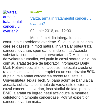
SANATATE
Varza, arma in tratamentul cancerului
ovarian?
02 iunie 2018, ora 12:00
Multe femei din intrega lume se
confrunta cu probleme ovariene. Si totusi, o substanta
care se gaseste in mod natural in varza ar putea trata
cancerul ovarian, spun oamenii de stiinta. Aceasta
substanta, cunoscuta sub prescurtarea DIM, inhiba
dezvoltarea tumorilor, cel putin in cazul soarecilor, dupa
cum au aratat testele de laborator, informeaza Daily
Mail. Potrivit specialistilor, aceeasi molecula creste si
rata de succes a chimioterapiei cu un surprinzator 50%,
dupa cum a aratat cercetarea recent realizata la
Universitatea Texas Tech. Si pana acum se banuia ca
aceasta substanta continuta de varza este eficienta in
cazul cancerului ovarian, insa studiul de fata, publicat in
BMC, a aratat ca ingredinetul activ duce la moartea
celulelor din tumorile canceroase. Potrivit expertilor,
cancerul ovarian mai...