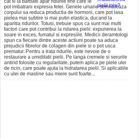
cat si la barbatii apar ridurile fine care le
pot imbatrani expresia fetei. Genele umane semnaleaza
corpului sa reduca productia de hormoni, care pot lasa
pielea mai subtire si mai putin elastica, ducand la
aparitia ridurilor. Totusi, trebuie spus ca sunt mai multi
factori care pot contribui la ridarea pielii: expunerea la
soare in exces, fumatul si expresiile. Medicii deramtologi
spun ca fiecare dintre aceste actiuni poate sa aduca
prejudicii fibrelor de colagen din piele si o pot usca
prematur. Pentru a trata ridurile, este nevoie de o
restaurare a umiditatii pielii. Pe langa cremele si serurile
antirid folosite cu regularitate, putem aplica pe piele ulei
de ricin, care poate ajuta la hidratarea pielii. Si aplicatiile
cu ulei de masline sau miere sunt foarte...