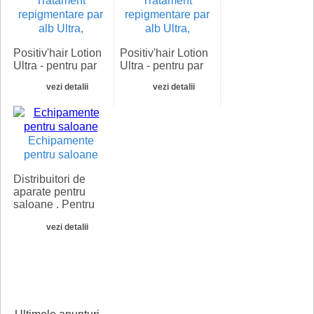
Tratament
Tratament
scalpul...
scalpul...
repigmentare par
repigmentare par
alb Ultra,
alb Ultra,
Positiv'hair Lotion
Positiv'hair Lotion
Ultra - pentru par
Ultra - pentru par
natural castaniu
natural castaniu
vezi detalii
vezi detalii
mediu spre inchis.
mediu spre inchis.
Positiv'hair din
Positiv'hair din
laboratoarele de
laboratoarele de
cercetare
cercetare
Echipamente
Phytema™
Phytema™
reprezinta un
reprezinta un
pentru saloane
tratament naturist
tratament naturist
de refacere a...
Distribuitori de
de refacere a...
aparate pentru
saloane . Pentru
mai multe
vezi detalii
informatii si oferte
de pret va rugam
sa ne contactati la:
-Tel: 0786 373 277
-mail:
vanzari@echipament-
saloane.ro...