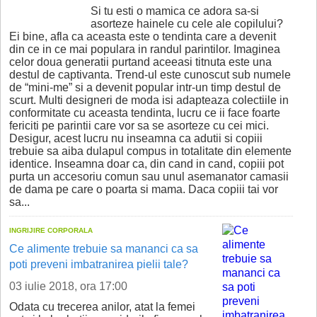
Si tu esti o mamica ce adora sa-si
asorteze hainele cu cele ale copilului?
Ei bine, afla ca aceasta este o tendinta care a devenit
din ce in ce mai populara in randul parintilor. Imaginea
celor doua generatii purtand aceeasi titnuta este una
destul de captivanta. Trend-ul este cunoscut sub numele
de “mini-me” si a devenit popular intr-un timp destul de
scurt. Multi designeri de moda isi adapteaza colectiile in
conformitate cu aceasta tendinta, lucru ce ii face foarte
fericiti pe parintii care vor sa se asorteze cu cei mici.
Desigur, acest lucru nu inseamna ca adutii si copiii
trebuie sa aiba dulapul compus in totalitate din elemente
identice. Inseamna doar ca, din cand in cand, copiii pot
purta un accesoriu comun sau unul asemanator camasii
de dama pe care o poarta si mama. Daca copiii tai vor
sa...
INGRIJIRE CORPORALA
Ce alimente trebuie sa mananci ca sa
poti preveni imbatranirea pielii tale?
03 iulie 2018, ora 17:00
Odata cu trecerea anilor, atat la femei