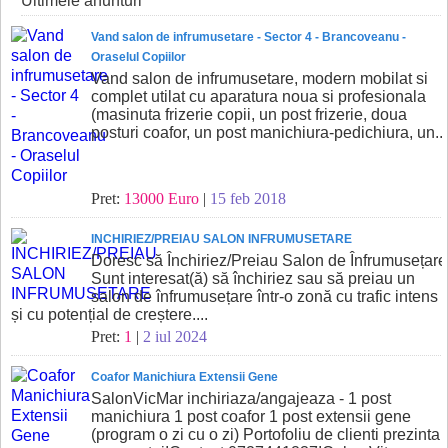
Ultimele anunturi
Vand salon de infrumusetare - Sector 4 - Brancoveanu -
Oraselul Copiilor
Vand salon de infrumusetare, modern mobilat si
complet utilat cu aparatura noua si profesionala
(masinuta frizerie copii, un post frizerie, doua
posturi coafor, un post manichiura-pedichiura, un...
Pret:
13000 Euro
|
15 feb 2018
INCHIRIEZ/PREIAU SALON INFRUMUSETARE
Doresc să Închiriez/Preiau Salon de Înfrumusețare
Sunt interesat(ă) să închiriez sau să preiau un
salon de înfrumusețare într-o zonă cu trafic intens
și cu potențial de creștere....
Pret:
1
|
2 iul 2024
Coafor Manichiura Extensii Gene
SalonVicMar inchiriaza/angajeaza - 1 post
manichiura 1 post coafor 1 post extensii gene
(program o zi cu o zi) Portofoliu de clienti prezinta