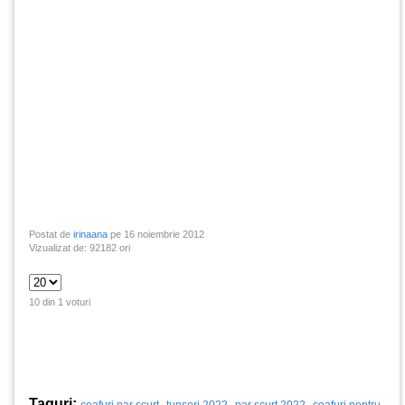
Postat de
irinaana
pe 16 noiembrie 2012
Vizualizat de: 92182 ori
10 din 1 voturi
Taguri:
,
,
,