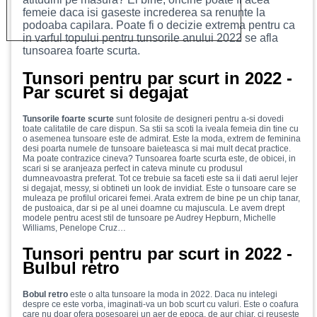
femeie daca isi gaseste increderea sa renunte la
podoaba capilara. Poate fi o decizie extrema pentru ca
in varful topului pentru tunsorile anului 2022 se afla
tunsoarea foarte scurta.
Tunsori pentru par scurt in 2022 -
Par scuret si degajat
Tunsorile foarte scurte
sunt folosite de designeri pentru a-si dovedi
toate calitatile de care dispun. Sa stii sa scoti la iveala femeia din tine cu
o asemenea tunsoare este de admirat. Este la moda, extrem de feminina
desi poarta numele de tunsoare baieteasca si mai mult decat practice.
Ma poate contrazice cineva? Tunsoarea foarte scurta este, de obicei, in
scari si se aranjeaza perfect in cateva minute cu produsul
dumneavoastra preferat. Tot ce trebuie sa faceti este sa ii dati aerul lejer
si degajat, messy, si obtineti un look de invidiat. Este o tunsoare care se
muleaza pe profilul oricarei femei. Arata extrem de bine pe un chip tanar,
de pustoaica, dar si pe al unei doamne cu majuscula. Le avem drept
modele pentru acest stil de tunsoare pe Audrey Hepburn, Michelle
Williams, Penelope Cruz…
Tunsori pentru par scurt in 2022 -
Bulbul retro
Bobul retro
este o alta tunsoare la moda in 2022. Daca nu intelegi
despre ce este vorba, imaginati-va un bob scurt cu valuri. Este o coafura
care nu doar ofera posesoarei un aer de epoca, de aur chiar, ci reuseste