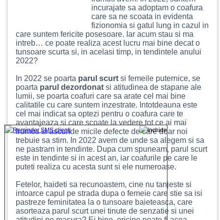
incurajate sa adoptam o coafura
care sa ne scoata in evidenta
fizionomia si gatul lung in cazul in
care suntem fericite posesoare. Iar acum stau si ma
intreb… ce poate realiza acest lucru mai bine decat o
tunsoare scurta si, in acelasi timp, in tendintele anului
2022?
In 2022 se poarta
parul scurt
si femeile puternice, se
poarta
parul dezordonat
si atitudinea de stapane ale
lumii, se poarta coafuri care sa arate cel mai bine
calitatile cu care suntem inzestrate. Intotdeauna este
cel mai indicat sa optezi pentru o coafura care te
avantajeaza si care scoate la vedere tot ce ai mai
frumos si ascunde micile defecte de care doar noi
trebuie sa stim. In 2022 avem de unde sa alegem si sa
ne pastram in tendinte. Dupa cum spuneam, parul scurt
este in tendinte si in acest an, iar coafurile pe care le
puteti realiza cu acesta sunt si ele numeroase.
Fetelor, haideti sa recunoastem, cine nu tanjeste si
intoarce capul pe strada dupa o femeie care stie sa isi
pastreze feminitatea la o tunsoare baieteasca, care
asorteaza parul scurt unei tinute de senzatie si unei
atitudini pe masura? Ei bine, oricine poate fi acea