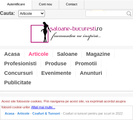
Autentificare
Cont nou
Contact
Cauta:
Acasa
Articole
Saloane
Magazine
Profesionisti
Produse
Promotii
Concursuri
Evenimente
Anunturi
Publicitate
Acest site foloseste cookies. Prin navigarea pe acest site, va exprimati acordul asupra
folosirii cookie-urilor.
Aflati mai multe...
Acasa
-
Articole
-
Coafuri & Tunsori
- Coafuri si tunsori pentru par scurt in 2022