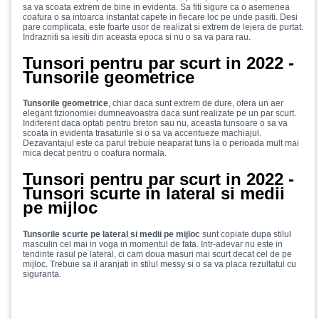
sa va scoata extrem de bine in evidenta. Sa fiti sigure ca o asemenea
coafura o sa intoarca instantat capete in fiecare loc pe unde pasiti. Desi
pare complicata, este foarte usor de realizat si extrem de lejera de purtat.
Indrazniti sa iesiti din aceasta epoca si nu o sa va para rau.
Tunsori pentru par scurt in 2022 -
Tunsorile geometrice
Tunsorile geometrice
, chiar daca sunt extrem de dure, ofera un aer
elegant fizionomiei dumneavoastra daca sunt realizate pe un par scurt.
Indiferent daca optati pentru breton sau nu, aceasta tunsoare o sa va
scoata in evidenta trasaturile si o sa va accentueze machiajul.
Dezavantajul este ca parul trebuie neaparat tuns la o perioada mult mai
mica decat pentru o coafura normala.
Tunsori pentru par scurt in 2022 -
Tunsori scurte in lateral si medii
pe mijloc
Tunsorile scurte pe lateral si medii pe mijloc
sunt copiate dupa stilul
masculin cel mai in voga in momentul de fata. Intr-adevar nu este in
tendinte rasul pe lateral, ci cam doua masuri mai scurt decat cel de pe
mijloc. Trebuie sa il aranjati in stilul messy si o sa va placa rezultatul cu
siguranta.