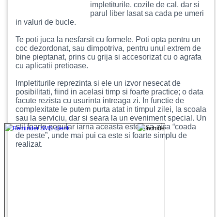
impletiturile, cozile de cal, dar si
parul liber lasat sa cada pe umeri
in valuri de bucle.
Te poti juca la nesfarsit cu formele. Poti opta pentru un
coc dezordonat, sau dimpotriva, pentru unul extrem de
bine pieptanat, prins cu grija si accesorizat cu o agrafa
cu aplicatii pretioase.
Impletiturile reprezinta si ele un izvor nesecat de
posibilitati, fiind in acelasi timp si foarte practice; o data
facute rezista cu usurinta intreaga zi. In functie de
complexitate le putem purta atat in timpul zilei, la scoala
sau la serviciu, dar si seara la un eveniment special. Un
stil foarte popular iarna aceasta este asa-zisa “coada
de peste”, unde mai pui ca este si foarte simplu de
realizat.