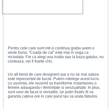
Pentru cele care sunt intr-o continua graba avem o
veste buna. “Coada de cal” este mai in voga ca
niciodata. Fie ca alegi una inalta sau la baza gatului, nu
conteaza, vei fi foarte chic.
Un alt trend de care designerii par a nu se mai satura
este reprezentat de bucle. Putem intelege acest lucru
cu usurinta, ele reusind sa transforme instantaneu o
femeie adaugandu-i feminitate si senzualitate. In plus,
sunt usor de facut si versatile, iar putin fixativ iti va
garanta cateva ore in care parul tau va arata fabulos.