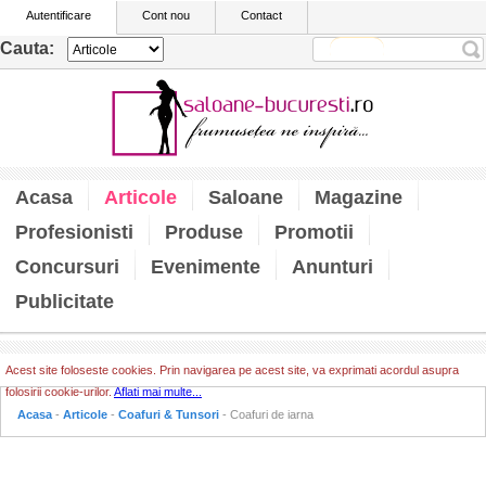
Autentificare
Cont nou
Contact
Cauta:
Acasa
Articole
Saloane
Magazine
Profesionisti
Produse
Promotii
Concursuri
Evenimente
Anunturi
Publicitate
Acest site foloseste cookies. Prin navigarea pe acest site, va exprimati acordul asupra
folosirii cookie-urilor.
Aflati mai multe...
Acasa
-
Articole
-
Coafuri & Tunsori
- Coafuri de iarna