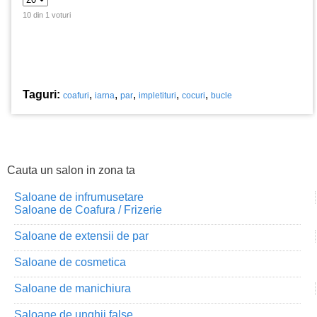
10 din 1 voturi
Taguri:
,
,
,
,
,
coafuri
iarna
par
impletituri
cocuri
bucle
Cauta un salon in zona ta
Saloane de infrumusetare
Saloane de Coafura / Frizerie
Saloane de extensii de par
Saloane de cosmetica
Saloane de manichiura
Saloane de unghii false