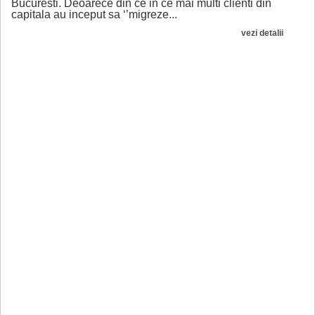
Bucuresti. Deoarece din ce in ce mai multi clienti din
capitala au inceput sa ‘’migreze...
vezi detalii