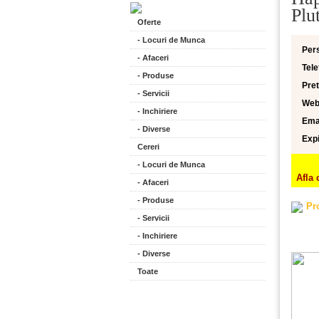
Plu
Oferte
- Locuri de Munca
Per
- Afaceri
Tele
- Produse
Pret
- Servicii
Web
- Inchiriere
Emai
- Diverse
Expi
Cereri
- Locuri de Munca
Afla 
- Afaceri
- Produse
Pr
- Servicii
- Inchiriere
- Diverse
Toate