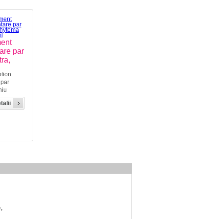
ment
are par
tra,
otion
 par
niu
chis.
talii
in
e de
hytema™
urist de
,
v