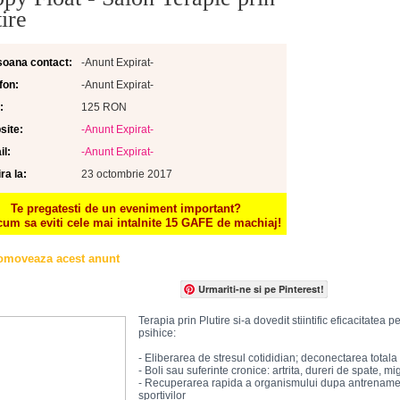
tire
soana contact:
-Anunt Expirat-
fon:
-Anunt Expirat-
:
125 RON
site:
-Anunt Expirat-
l:
-Anunt Expirat-
ra la:
23 octombrie 2017
Te pregatesti de un eveniment important?
cum sa eviti cele mai intalnite 15 GAFE de machiaj!
omoveaza acest anunt
Urmariti-ne si pe Pinterest!
Terapia prin Plutire si-a dovedit stiintific eficacitatea 
psihice:
- Eliberarea de stresul cotididian; deconectarea totala d
- Boli sau suferinte cronice: artrita, dureri de spate, m
- Recuperarea rapida a organismului dupa antrenamen
sportivilor