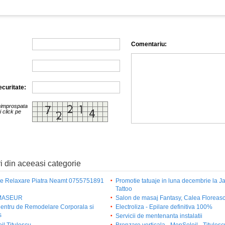
Comentariu:
curitate:
eimprospata
i click pe
i din aceeasi categorie
e Relaxare Piatra Neamt 0755751891
Promotie tatuaje in luna decembrie la Ja
Tattoo
MASEUR
Salon de masaj Fantasy, Calea Floreas
Centru de Remodelare Corporala si
Electroliza - Epilare definitiva 100%
s
Servicii de mentenanta instalatii