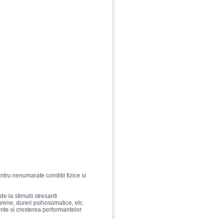
pentru nenumarate conditii fizice si
e la stimulii stresanti
igrene, dureri psihosomatice, etc.
te si cresterea performantelor