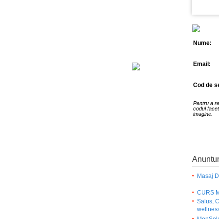
Nume:
Email:
Cod de se
Pentru a r
codul facet
imagine.
Anuntur
Masaj D
CURS 
Salus, 
wellnes