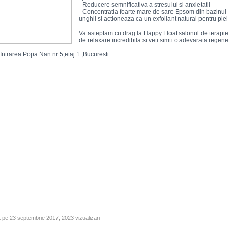
- Reducere semnificativa a stresului si anxietatii
- Concentratia foarte mare de sare Epsom din bazinul d
unghii si actioneaza ca un exfoliant natural pentru pie
Va asteptam cu drag la Happy Float salonul de terapie p
de relaxare incredibila si veti simti o adevarata regene
Intrarea Popa Nan nr 5,etaj 1 ,Bucuresti
 pe 23 septembrie 2017, 2023 vizualizari