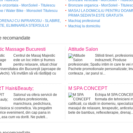
il Titulescu
Bronzare verticala - MonSoleil - Titulesc
 orizontala - MonSoleil - Titulescu
Bronzare organica - MonSoleil - Titules
e / Water Bike - Monsoleil Titulescu
MASAJ LA DOMiCiLiU PENTRU DOAM
PRiMA SEDiNTA ESTE GRATUiTA
RENAJ CU INFRAROSU - SLABIRE,
Machiaj profesional
TE, ELIMINAREA STERSULUI
Machiaj la domiciliu
e recomandate
tic Massage Bucuresti
Attitude Salon
Centrul de Masaj Majestic
Stilisti tineri, profesionis
este un loc intim și frumos
indrazneti; Produse
pentru relaxare, situat chiar
profesionale; Spatiu intim in care te vei 
iversitatea din București (aproape de
Pachete promotionale personalizate; I
Vechi). Vă invităm să vă răsfățați cu
conteaza , iar parul si...
T Hair&Beauty;
M SPA CONCEPT
Salonul va ofera servicii de
Echipa M SPA CONCEP
coafura profesionista,
formata din tehnicieni 
manichiura, pedichiura,
calificati, cu studii in domeniu, specializa
clasica si cosmetica. Va pregatim
masajul de relaxare, terapeutic, anticeluli
rice eveniment, din cap pana in
bete de bambus, reflexoterapie, drenaj..
, asa cum va doriti. Ne puteti...
e recomandate