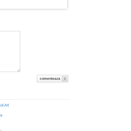
comenteaza
ck Art
ca