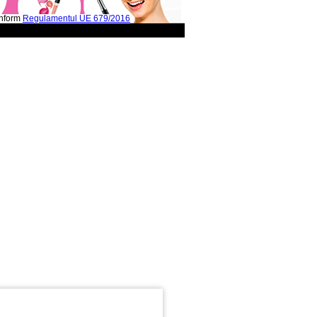
onform
Regulamentul UE 679/2016