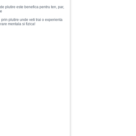
e plutire este benefica pentru ten, par,
le
rin plutire unde veti trai o experienta
rare mentala si fizica!