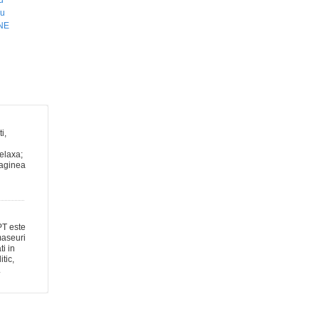
u
cu
NE
ti,
relaxa;
maginea
T este
maseuri
ti in
tic,
.