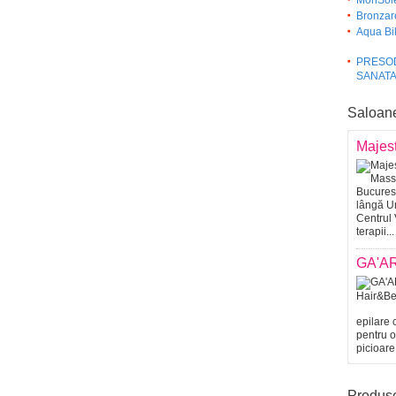
MonSole
Bronzare
Aqua Bik
PRESOD
SANATA
Saloan
Majes
lângă Un
Centrul 
terapii...
GA'AR
epilare 
pentru o
picioare
Produs