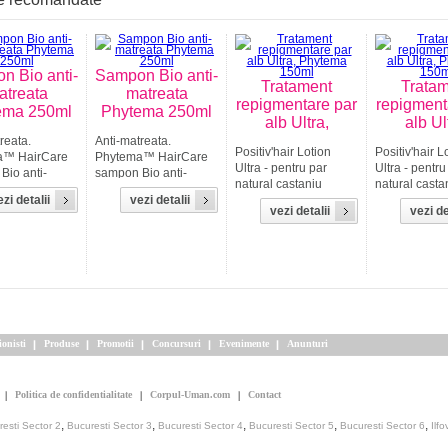
n Bio anti-
Sampon Bio anti-
Tratament
Trata
atreata
matreata
repigmentare par
repigment
ema 250ml
Phytema 250ml
alb Ultra,
alb Ul
reata.
Anti-matreata.
Positiv'hair Lotion
Positiv'hair L
a™ HairCare
Phytema™ HairCare
Ultra - pentru par
Ultra - pentru
Bio anti-
sampon Bio anti-
natural castaniu
natural casta
a ce combina
matreata ce combina
zi detalii
vezi detalii
mediu spre inchis.
mediu spre in
A pentru a
Zinc PCA pentru a
vezi detalii
vezi de
Positiv'hair din
Positiv'hair d
eficient
combate eficient
laboratoarele de
laboratoarel
mea si
mancarimea si
cercetare Phytema™
cercetare P
le capilare.
tulburarile capilare.
reprezinta un
reprezinta un
 asiatica
Centella asiatica
tratament naturist de
tratament nat
 scalpul...
calmeaza scalpul...
refacere a...
refacere a...
ionisti
Produse
Promotii
Concursuri
Evenimente
Anunturi
Politica de confidentialitate
Corpul-Uman.com
Contact
,
,
,
,
,
esti Sector 2
Bucuresti Sector 3
Bucuresti Sector 4
Bucuresti Sector 5
Bucuresti Sector 6
Ilfo