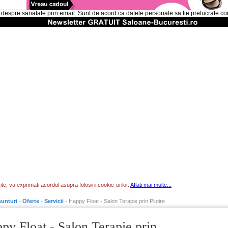
 despre sanatate prin email. Sunt de acord ca datele personale sa fie prelucrate c
te, va exprimati acordul asupra folosirii cookie-urilor.
Aflati mai multe...
unturi
-
Oferte
-
Servicii
- Happy Float - Salon Terapie prin Plutire
py Float - Salon Terapie prin