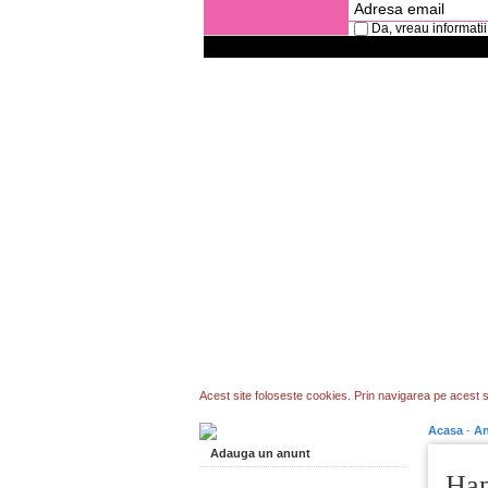
Da, vreau informatii
Acest site foloseste cookies. Prin navigarea pe acest si
Acasa
-
An
Adauga un anunt
Hap