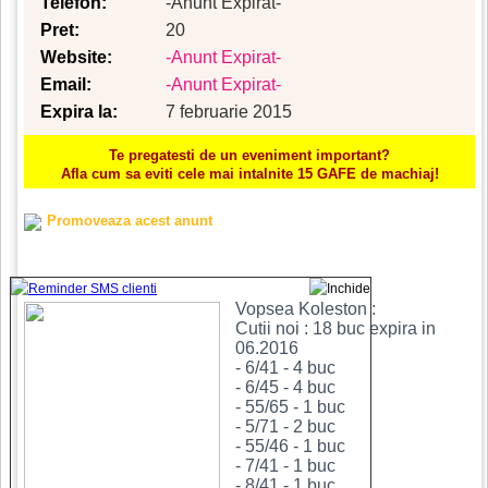
Telefon:
-Anunt Expirat-
Pret:
20
Website:
-Anunt Expirat-
Email:
-Anunt Expirat-
Expira la:
7 februarie 2015
Te pregatesti de un eveniment important?
Afla cum sa eviti cele mai intalnite 15 GAFE de machiaj!
Promoveaza acest anunt
Vopsea Koleston :
Cutii noi : 18 buc expira in
06.2016
- 6/41 - 4 buc
- 6/45 - 4 buc
- 55/65 - 1 buc
- 5/71 - 2 buc
- 55/46 - 1 buc
- 7/41 - 1 buc
- 8/41 - 1 buc