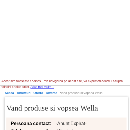
Acest site foloseste cookies. Prin navigarea pe acest site, va exprimati acordul asupra
folosirii cookie-urilor.
Aflati mai multe...
Acasa
-
Anunturi
-
Oferte
-
Diverse
- Vand produse si vopsea Wella
Vand produse si vopsea Wella
Persoana contact:
-Anunt Expirat-