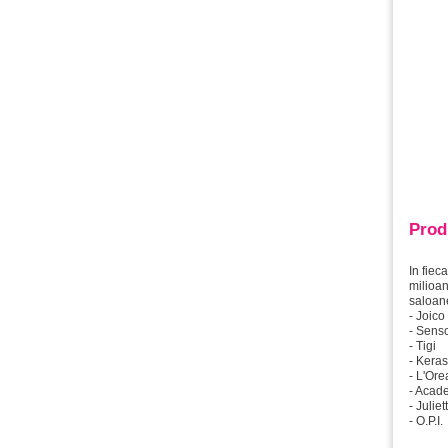
Prod
In fiec
milioan
saloane
- Joico
- Sens
- Tigi
- Kera
- L'Ore
- Acade
- Julie
- O.P.I.