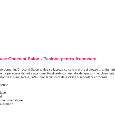
use Chocolat Salon - Pasiune pentru frumusete
are domeniu, Chocolat Salon a ales sa lucreze cu cele mai prestigioase branduri int
e de persoane din intreaga lume. Produsele comercializate apartin in exclusivitate
lor de infrumusetare, SPA-urilor si clinicilor de estetica si modelare corporala:
cience
stase
al
mie Scientifique
tte Armand