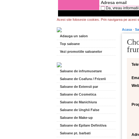
Da, vreau informatii
Acest site foloseste cookies. Prin navigarea pe acest si
Acasa
-
Sa
Adauga un salon
Cho
Top saloane
fru
Vezi promotiile saloanelor
Tele
Saloane de infrumusetare
Emai
Saloane de Coafura / Frizerii
Web
Saloane de Extensii par
Saloane de Cosmetica
Saloane de Manichiura
Pro
Saloane de Unghii False
Saloane de Make-up
Saloane de Epilare Definitiva
Saloane pt. barbati
Adr