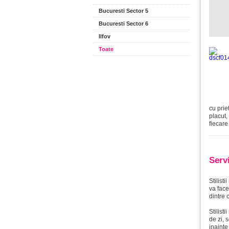
Bucuresti Sector 5
Bucuresti Sector 6
Ilfov
Toate
cu prie
placut,
fiecare 
Serv
Stilist
va face
dintre 
Stilist
de zi, 
inainte