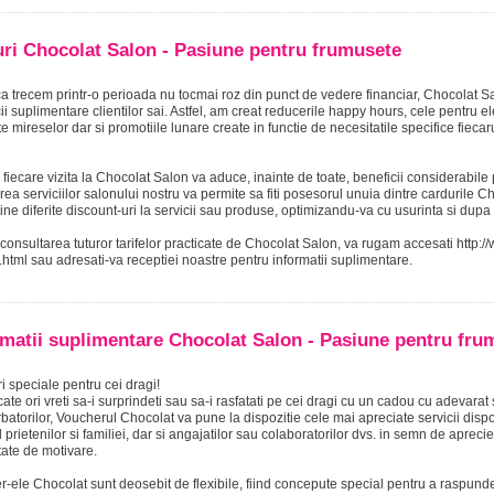
uri Chocolat Salon - Pasiune pentru frumusete
ca trecem printr-o perioada nu tocmai roz din punct de vedere financiar, Chocolat
ii suplimentare clientilor sai. Astfel, am creat reducerile happy hours, cele pentru e
e mireselor dar si promotiile lunare create in functie de necesitatile specifice fiecar
, fiecare vizita la Chocolat Salon va aduce, inainte de toate, beneficii considerabile pe
ea serviciilor salonului nostru va permite sa fiti posesorul unuia dintre cardurile 
tine diferite discount-uri la servicii sau produse, optimizandu-va cu usurinta si dupa
consultarea tuturor tarifelor practicate de Chocolat Salon, va rugam accesati http:/
i.html sau adresati-va receptiei noastre pentru informatii suplimentare.
rmatii suplimentare Chocolat Salon - Pasiune pentru fru
 speciale pentru cei dragi!
cate ori vreti sa-i surprindeti sau sa-i rasfatati pe cei dragi cu un cadou cu adevarat
batorilor, Voucherul Chocolat va pune la dispozitie cele mai apreciate servicii disponi
 prietenilor si familiei, dar si angajatilor sau colaboratorilor dvs. in semn de aprecie
ate de motivare.
-ele Chocolat sunt deosebit de flexibile, fiind concepute special pentru a raspunde 