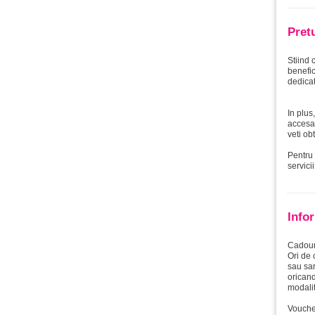
Pret
Stiind 
benefic
dedicat
In plus
accesar
veti ob
Pentru 
servici
Info
Cadouri
Ori de 
sau sar
oricand
modalit
Voucher