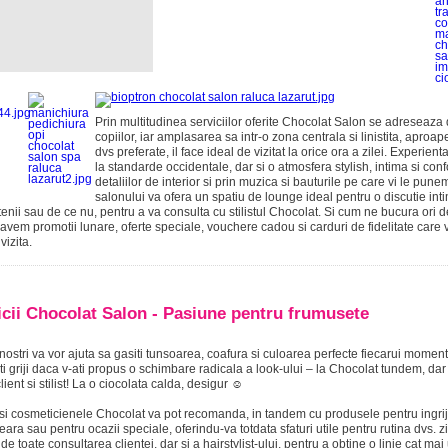
Prin multitudinea serviciilor oferite Chocolat Salon se adreseaza d
copiilor, iar amplasarea sa intr-o zona centrala si linistita, aproap
dvs preferate, il face ideal de vizitat la orice ora a zilei. Experie
la standarde occidentale, dar si o atmosfera stylish, intima si conf
detaliilor de interior si prin muzica si bauturile pe care vi le pune
salonului va ofera un spatiu de lounge ideal pentru o discutie inti
tenii sau de ce nu, pentru a va consulta cu stilistul Chocolat. Si cum ne bucura ori
 avem promotii lunare, oferte speciale, vouchere cadou si carduri de fidelitate car
vizita.
icii Chocolat Salon - Pasiune pentru frumusete
ii nostri va vor ajuta sa gasiti tunsoarea, coafura si culoarea perfecte fiecarui momen
ti griji daca v-ati propus o schimbare radicala a look-ului – la Chocolat tundem, d
client si stilist! La o ciocolata calda, desigur ☺
ii si cosmeticienele Chocolat va pot recomanda, in tandem cu produsele pentru ingrij
seara sau pentru ocazii speciale, oferindu-va totdata sfaturi utile pentru rutina dvs.
 de toate consultarea clientei, dar si a hairstylist-ului, pentru a obtine o linie cat mai 