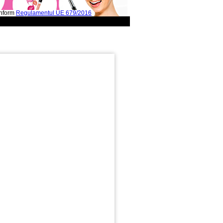
onform
Regulamentul UE 679/2016