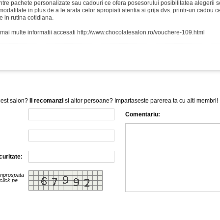
ntre pachete personalizate sau cadouri ce ofera posesorului posibilitatea alegerii ser
modalitate in plus de a le arata celor apropiati atentia si grija dvs. printr-un cadou
e in rutina cotidiana.
mai multe informatii accesati http://www.chocolatesalon.ro/vouchere-109.html
acest salon?
Il recomanzi
si altor persoane? Impartaseste parerea ta cu alti membri!
Comentariu:
uritate:
improspata
click pe