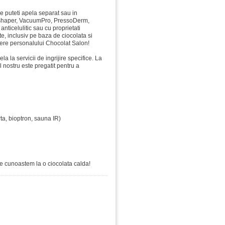
e puteti apela separat sau in
broshaper, VacuumPro, PressoDerm,
nticelulitic sau cu proprietati
te, inclusiv pe baza de ciocolata si
dere personalului Chocolat Salon!
la la servicii de ingrijire specifice. La
nostru este pregatit pentru a
ta, bioptron, sauna IR)
 ne cunoastem la o ciocolata calda!