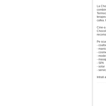
La Choc
combina
Termocu
terapeu
cafea. 
Cine-a 
Chocola
recoma
Pe scur
- coafo
- manic
- cosme
- model
- masaj
- SPA
- solar
- servi
Intrati