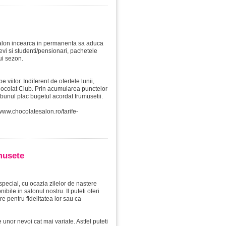
 Salon incearca in permanenta sa aduca
levi si studenti/pensionari, pachetele
ui sezon.
 viitor. Indiferent de ofertele lunii,
Chocolat Club. Prin acumularea punctelor
 bunul plac bugetul acordat frumusetii.
/www.chocolatesalon.ro/tarife-
musete
 special, cu ocazia zilelor de nastere
bile in salonul nostru. Il puteti oferi
re pentru fidelitatea lor sau ca
unor nevoi cat mai variate. Astfel puteti