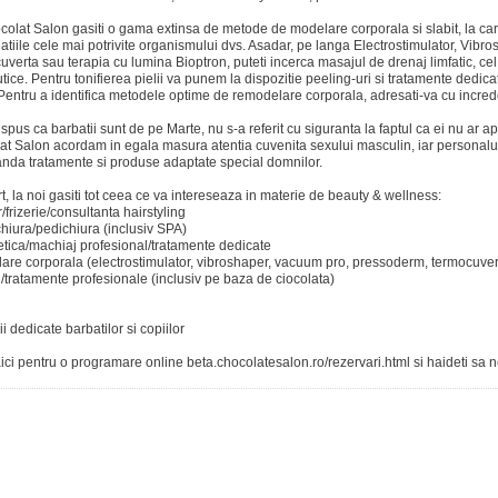
olat Salon gasiti o gama extinsa de metode de modelare corporala si slabit, la car
tiile cele mai potrivite organismului dvs. Asadar, pe langa Electrostimulator, Vi
verta sau terapia cu lumina Bioptron, puteti incerca masajul de drenaj limfatic, cel a
tice. Pentru tonifierea pielii va punem la dispozitie peeling-uri si tratamente dedica
Pentru a identifica metodele optime de remodelare corporala, adresati-va cu incre
spus ca barbatii sunt de pe Marte, nu s-a referit cu siguranta la faptul ca ei nu ar ape
t Salon acordam in egala masura atentia cuvenita sexului masculin, iar personalul 
nda tratamente si produse adaptate special domnilor.
t, la noi gasiti tot ceea ce va intereseaza in materie de beauty & wellness:
r/frizerie/consultanta hairstyling
hiura/pedichiura (inclusiv SPA)
tica/machiaj profesional/tratamente dedicate
are corporala (electrostimulator, vibroshaper, vacuum pro, pressoderm, termocuver
/tratamente profesionale (inclusiv pe baza de ciocolata)
cii dedicate barbatilor si copiilor
 aici pentru o programare online beta.chocolatesalon.ro/rezervari.html si haideti sa