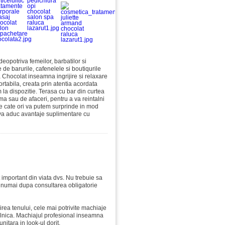
eopotriva femeilor, barbatilor si
e de barurile, cafenelele si boutiqurile
nta Chocolat inseamna ingrijire si relaxare
ortabila, creata prin atentia acordata
m la dispozitie. Terasa cu bar din curtea
ma sau de afaceri, pentru a va reintalni
 de cate ori va putem surprinde in mod
e va aduc avantaje suplimentare cu
t important din viata dvs. Nu trebuie sa
ar numai dupa consultarea obligatorie
irea tenului, cele mai potrivite machiaje
 zilnica. Machiajul profesional inseamna
unitara in look-ul dorit.