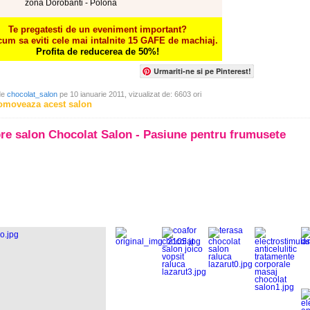
zona Dorobanti - Polona
Te pregatesti de un eveniment important?
cum sa eviti cele mai intalnite 15 GAFE de machiaj.
Profita de reducerea de 50%!
Urmariti-ne si pe Pinterest!
de
chocolat_salon
pe 10 ianuarie 2011, vizualizat de: 6603 ori
omoveaza acest salon
re salon Chocolat Salon - Pasiune pentru frumusete