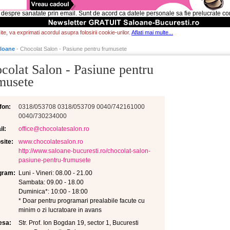
 despre sanatate prin email. Sunt de acord ca datele personale sa fie prelucrate c
te, va exprimati acordul asupra folosirii cookie-urilor.
Aflati mai multe...
loane
- Chocolat Salon - Pasiune pentru frumusete
colat Salon - Pasiune pentru
musete
fon:
0318/053708 0318/053709 0040/742161000
0040/730234000
l:
office@chocolatesalon.ro
site:
www.chocolatesalon.ro
http://www.saloane-bucuresti.ro/chocolat-salon-
pasiune-pentru-frumusete
gram:
Luni - Vineri: 08.00 - 21.00
Sambata: 09.00 - 18.00
Duminica*: 10:00 - 18:00
* Doar pentru programari prealabile facute cu
minim o zi lucratoare in avans
esa:
Str. Prof. Ion Bogdan 19, sector 1, Bucuresti