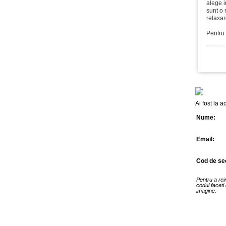
alege i
sunt o 
relaxar
Pentru 
Ai fost la 
Nume:
Email:
Cod de sec
Pentru a re
codul faceti 
imagine.